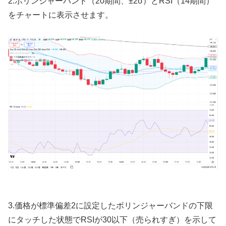
2.
ボリンジャーバンド（
20
期間、
±2σ
）と
RSI
（
14
期間）
をチャートに表示させます。
3.
価格が標準偏差
2
に設定したボリンジャーバンドの下限
にタッチした状態で
RSI
が
30
以下（売られすぎ）を示して