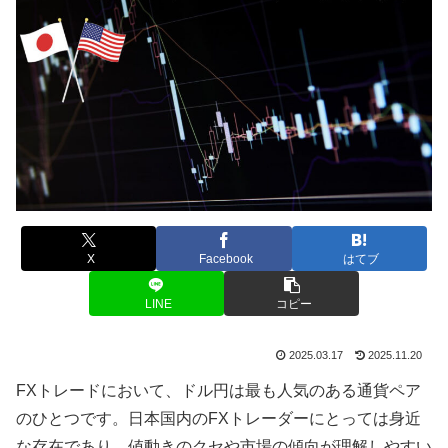
X
Facebook
はてブ
LINE
コピー
2025.03.17
2025.11.20
FX
トレードにおいて、ドル円は最も人気のある通貨ペア
のひとつです。日本国内の
FX
トレーダーにとっては身近
な存在であり、値動きのクセや市場の傾向が理解しやすい