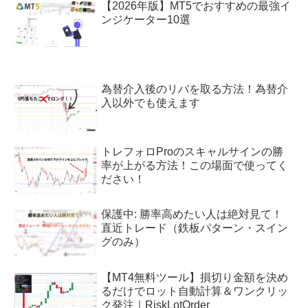
【2026年版】MT5でおすすめの最強イ
ンジケーター10選
為替介入後のリバを取る方法！為替介
入以外でも使えます
トレフォロProのスキャルサインの勝
率が上がる方法！この場面で使ってく
ださい！
保護中: 勝率高めたい人は絶対見て！
直近トレード（鉄板パターン・スイン
グのみ）
【MT4無料ツール】損切り金額を決め
るだけでロット自動計算＆ワンクリッ
ク発注｜RiskLotOrder