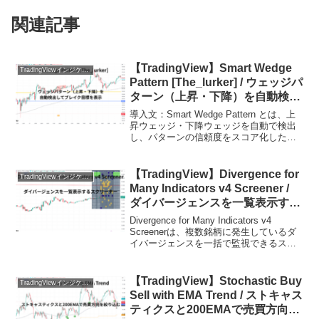
関連記事
【TradingView】Smart Wedge
TradingViewインジケーターおすすめ一覧
Pattern [The_lurker] / ウェッジパ
ターン（上昇・下降）を自動検出
してブレイク目標を表示するイン
導入文：Smart Wedge Pattern とは、上
ジケーター
昇ウェッジ・下降ウェッジを自動で検出
し、パターンの信頼度をスコア化したう
えで、ブレイク後の目標値まで可視化で
きるTradingViewインジケーターです。ウ
ェッジはテクニカル分析の中で...
【TradingView】Divergence for
TradingViewインジケーターおすすめ一覧
Many Indicators v4 Screener /
ダイバージェンスを一覧表示する
スクリーナーインジケーター
Divergence for Many Indicators v4
Screenerは、複数銘柄に発生しているダ
イバージェンスを一括で監視できるスク
リーナー型のインジケーターです。最大
で24のシンボルを同時にチェックでき、
各銘柄で発生したダ...
【TradingView】Stochastic Buy
TradingViewインジケーターおすすめ一覧
Sell with EMA Trend / ストキャス
ティクスと200EMAで売買方向を