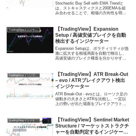
絞り込むインジケーター
Stochastic Buy Sell with EMA Trendと
は、ストキャスティクスと200EMAを組
み合わせることで、相場の方向性を明確
にしながら売買シグナルを判断できる
TradingView用インジケーターです。オシ
レーター単体...
【TradingView】Expansion
TradingViewインジケーターおすすめ一覧
Setup / 高値安値ブレイクを自動
検出するインジケーター
Expansion Setupは、ボラティリティが急
激に拡大する相場局面を自動で検出し、
高値安値のブレイク構造を分かりやすく
可視化してくれるTradingView用インジケ
ーターです。このインジケーターが注目
するのは、いわゆるエクスパンショ...
【TradingView】ATR Break-Out
TradingViewインジケーターおすすめ一覧
– evo / ATRブレイクアウト検出
インジケーター
ATR Break-Out - evoとは、ローソク足の
値動きの大きさとATRを比較し、一定以
上の勢いが出た場面をブレイクアウトと
して検出するTradingViewインジケーター
です。ATRは平均的な値幅を表す指標な
ので、普段の値動きに対し...
【TradingView】Sentinel Market
TradingViewインジケーターおすすめ一覧
Structure / マーケットストラクチ
ャーを自動判定するインジケータ