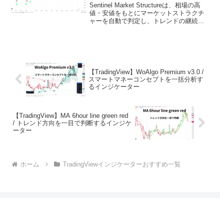
ー
Sentinel Market Structureは、相場の高
値・安値をもとにマーケットストラクチ
ャーを自動で判定し、トレンドの継続や
転換ポイントを可視化してくれるインジ
ケーターです。裁量トレードでは見落と
しやすい構造の変化を、BOSやCH...
【TradingView】WoAlgo Premium v3.0 /
スマートマネーコンセプトを一括分析す
るインジケーター
【TradingView】MA 6hour line green red
/ トレンド方向を一目で判断するインジケ
ーター
ホーム
TradingViewインジケーターおすすめ一覧