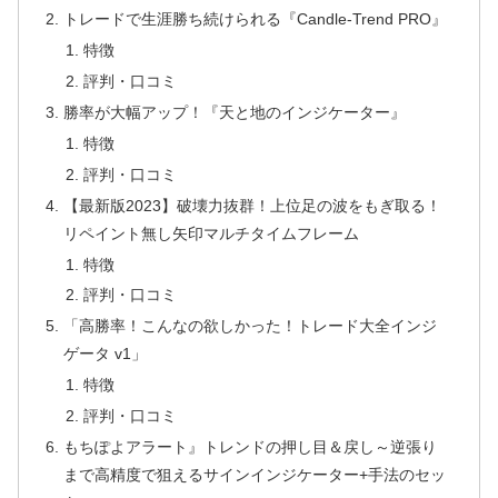
トレードで生涯勝ち続けられる『Candle-Trend PRO』
特徴
評判・口コミ
勝率が大幅アップ！『天と地のインジケーター』
特徴
評判・口コミ
【最新版2023】破壊力抜群！上位足の波をもぎ取る！
リペイント無し矢印マルチタイムフレーム
特徴
評判・口コミ
「高勝率！こんなの欲しかった！トレード大全インジ
ゲータ v1」
特徴
評判・口コミ
もちぽよアラート』トレンドの押し目＆戻し～逆張り
まで高精度で狙えるサインインジケーター+手法のセッ