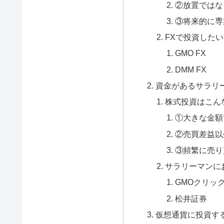
②放置ではな
③将来的に専
FXで投資した
GMO FX
DMM FX
資金があるサラリ
株式投資はこん
①大きな金額
②売買差益以
③頻繁に売り
サラリーマンに
GMOクリッ
松井証券
仮想通貨に投資す