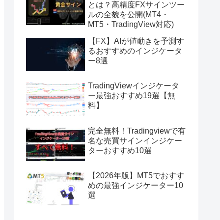
とは？高精度FXサインツー
ルの全貌を公開(MT4・
MT5・TradingView対応)
【FX】AIが値動きを予測す
るおすすめのインジケータ
ー8選
TradingViewインジケータ
ー最強おすすめ19選【無
料】
完全無料！Tradingviewで有
名な売買サインインジケー
ターおすすめ10選
【2026年版】MT5でおすす
めの最強インジケーター10
選