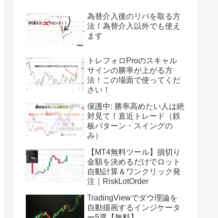
為替介入後のリバを取る方
法！為替介入以外でも使え
ます
トレフォロProのスキャル
サインの勝率が上がる方
法！この場面で使ってくだ
さい！
保護中: 勝率高めたい人は絶
対見て！直近トレード（鉄
板パターン・スイングの
み）
【MT4無料ツール】損切り
金額を決めるだけでロット
自動計算＆ワンクリック発
注｜RiskLotOrder
TradingViewでダウ理論を
自動描画するインジケータ
ー5選【無料】