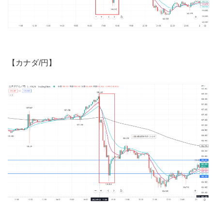
【カナダ
/
円】