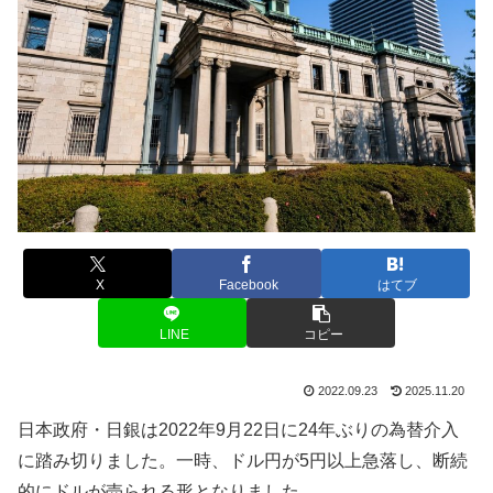
X
Facebook
はてブ
LINE
コピー
2022.09.23
2025.11.20
日本政府・日銀は
2022
年
9
月
22
日に
24
年ぶりの為替介入
に踏み切りました。一時、ドル円が
5
円以上急落し、断続
的にドルが売られる形となりました。