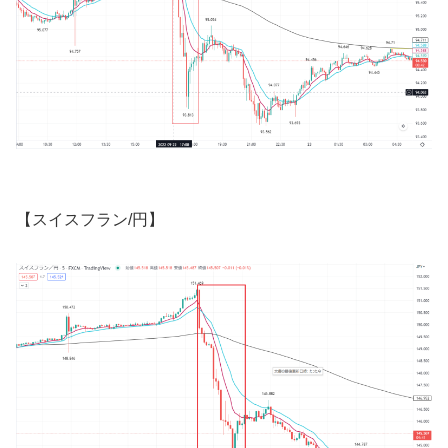
【スイスフラン
/
円】