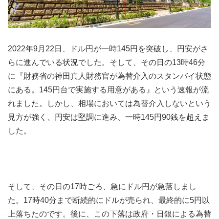
2022
年
9
月
22
日、ドル円が一時
145
円を突破し、円安がさ
らに進んでいる状況でした。そして、その日の
13
時
46
分
に『財務省の神田真人財務官が為替介入のスタンバイ状態
にある。
145
円台で実施する用意がある』という速報が流
れました。しかし、相場においては為替介入しないという
見方が強く、円安は堅調に進み、一時
145
円
90
銭を超えま
した。
そして、その日の
17
時ごろ、急にドル円が急落しまし
た。
17
時
40
分まで断続的にドルが売られ、最終的に
5
円以
上落ちたのです。後に、この下落は政府・日銀による為替