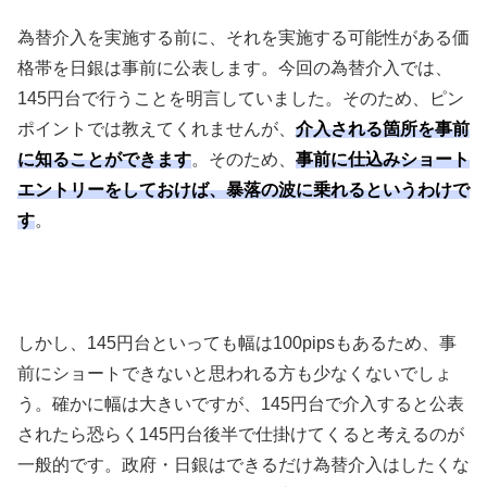
為替介入を実施する前に、それを実施する可能性がある価
格帯を日銀は事前に公表します。今回の為替介入では、
145
円台で行うことを明言していました。そのため、ピン
ポイントでは教えてくれませんが、
介入される箇所を事前
に知ることができます
。そのため、
事前に仕込みショート
エントリーをしておけば、暴落の波に乗れるというわけで
す
。
しかし、
145
円台といっても幅は
100pips
もあるため、事
前にショートできないと思われる方も少なくないでしょ
う。確かに幅は大きいですが、
145
円台で介入すると公表
されたら恐らく
145
円台後半で仕掛けてくると考えるのが
一般的です。政府・日銀はできるだけ為替介入はしたくな