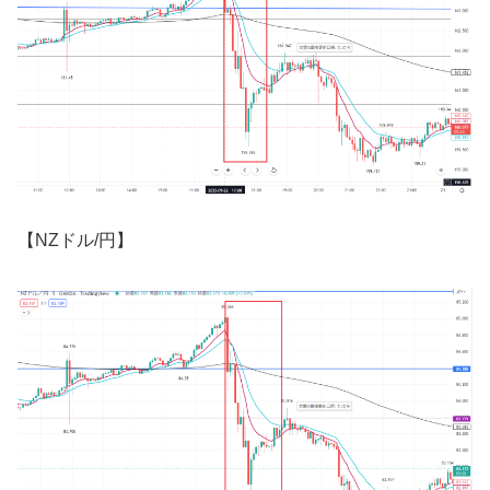
【
NZ
ドル
/
円】