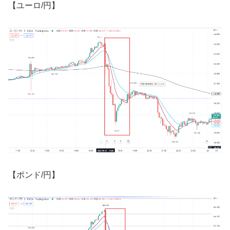
【ユーロ
/
円】
【ポンド
/
円】