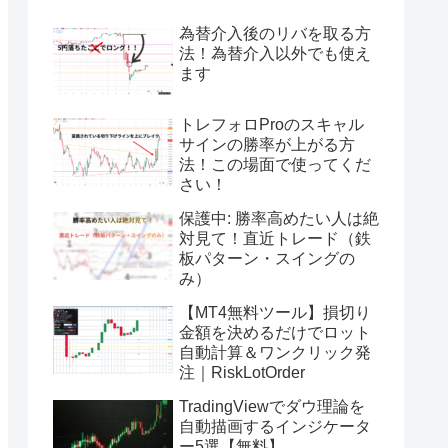
為替介入後のリバを取る方
法！為替介入以外でも使え
ます
トレフォロProのスキャル
サインの勝率が上がる方
法！この場面で使ってくだ
さい！
保護中: 勝率高めたい人は絶
対見て！直近トレード（鉄
板パターン・スイングの
み）
【MT4無料ツール】損切り
金額を決めるだけでロット
自動計算＆ワンクリック発
注｜RiskLotOrder
TradingViewでダウ理論を
自動描画するインジケータ
ー5選【無料】