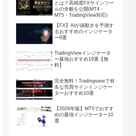
とは？高精度FXサインツー
ルの全貌を公開(MT4・
MT5・TradingView対応)
【FX】AIが値動きを予測す
るおすすめのインジケータ
ー8選
TradingViewインジケータ
ー最強おすすめ19選【無
料】
完全無料！Tradingviewで有
名な売買サインインジケー
ターおすすめ10選
【2026年版】MT5でおすす
めの最強インジケーター10
選