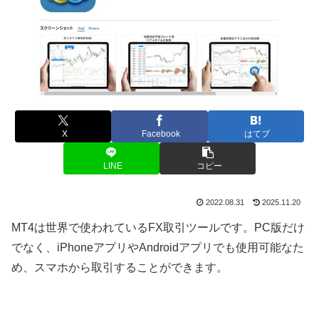
X
Facebook
はてブ
LINE
コピー
2022.08.31
2025.11.20
MT4
は世界で使われている
FX
取引ツールです。
PC
版だけ
でなく、
iPhone
アプリや
Android
アプリでも使用可能なた
め、スマホから取引することができます。