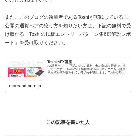
また、このブログの執筆者であるToshiが実践している非
公開の通貨ペアの絞り方を知りたい方は、下記の無料で受
け取れる「Toshiの鉄板エントリーパターン集6選解説レポ
ート」を受け取りください。
ToshiのFX講座
FX講座として、下記の2つの教材で私の知識を限定で共有
しています。 ToshiのFX極秘手法 Toshiのテクニカル講座
それぞれ何が書かれているのか解説します。ToshiのFX極
秘手法ToshiのFX極秘手法は、私の相場分析方法や手法、
環境...
moreandmore.jp
この記事を書いた人