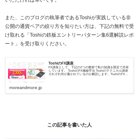
また、このブログの執筆者であるToshiが実践している非
公開の通貨ペアの絞り方を知りたい方は、下記の無料で受
け取れる「Toshiの鉄板エントリーパターン集6選解説レポ
ート」を受け取りください。
ToshiのFX講座
FX講座として、下記の2つの教材で私の知識を限定で共有
しています。 ToshiのFX極秘手法 Toshiのテクニカル講座
それぞれ何が書かれているのか解説します。ToshiのFX極
秘手法ToshiのFX極秘手法は、私の相場分析方法や手法、
環境...
moreandmore.jp
この記事を書いた人