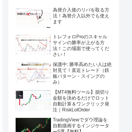
為替介入後のリバを取る方
法！為替介入以外でも使え
ます
トレフォロProのスキャル
サインの勝率が上がる方
法！この場面で使ってくだ
さい！
保護中: 勝率高めたい人は絶
対見て！直近トレード（鉄
板パターン・スイングの
み）
【MT4無料ツール】損切り
金額を決めるだけでロット
自動計算＆ワンクリック発
注｜RiskLotOrder
TradingViewでダウ理論を
自動描画するインジケータ
ー5選【無料】