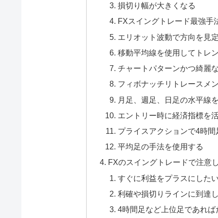
損切り幅が大きくなる
FXスイングトレード最強手
エリオット波動で方向を見
移動平均線を使用してトレ
チャートパターンかつ綺麗
フィボナッチリトレースメ
月足、週足、日足の水平線
エントリー時に経済指標を
プライスアクションで4時間
平均足の手法を使用する
FXのスイングトレードで注意
すぐに利益をプラスにした
利確や損切りラインに到達
4時間足など上位足であれば