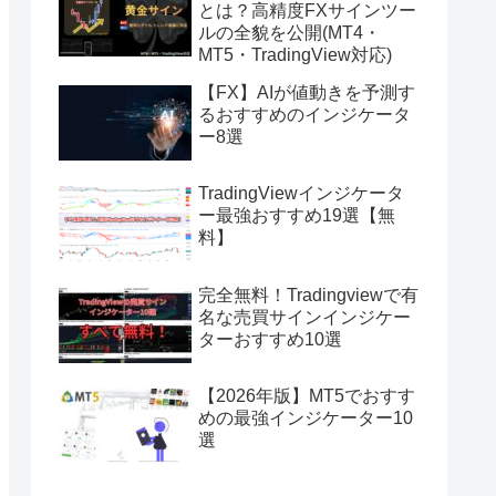
とは？高精度FXサインツー
ルの全貌を公開(MT4・
MT5・TradingView対応)
【FX】AIが値動きを予測す
るおすすめのインジケータ
ー8選
TradingViewインジケータ
ー最強おすすめ19選【無
料】
完全無料！Tradingviewで有
名な売買サインインジケー
ターおすすめ10選
【2026年版】MT5でおすす
めの最強インジケーター10
選