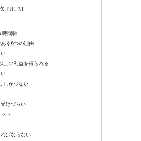
次
う時間軸
である6つの理由
ない
ps以上の利益を得られる
らい
ましが少ない
い
を受けづらい
リット
ければならない