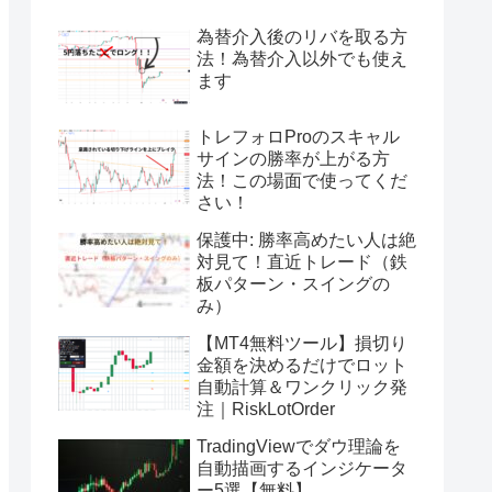
為替介入後のリバを取る方
法！為替介入以外でも使え
ます
トレフォロProのスキャル
サインの勝率が上がる方
法！この場面で使ってくだ
さい！
保護中: 勝率高めたい人は絶
対見て！直近トレード（鉄
板パターン・スイングの
み）
【MT4無料ツール】損切り
金額を決めるだけでロット
自動計算＆ワンクリック発
注｜RiskLotOrder
TradingViewでダウ理論を
自動描画するインジケータ
ー5選【無料】