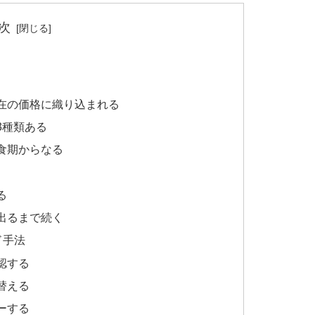
次
在の価格に織り込まれる
3種類ある
食期からなる
る
出るまで続く
ド手法
認する
替える
ーする