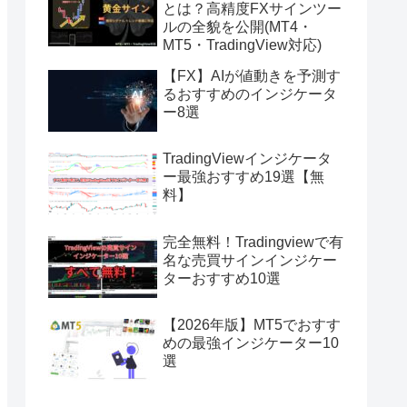
とは？高精度FXサインツー
ルの全貌を公開(MT4・
MT5・TradingView対応)
【FX】AIが値動きを予測す
るおすすめのインジケータ
ー8選
TradingViewインジケータ
ー最強おすすめ19選【無
料】
完全無料！Tradingviewで有
名な売買サインインジケー
ターおすすめ10選
【2026年版】MT5でおすす
めの最強インジケーター10
選