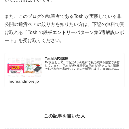
また、このブログの執筆者であるToshiが実践している非
公開の通貨ペアの絞り方を知りたい方は、下記の無料で受
け取れる「Toshiの鉄板エントリーパターン集6選解説レポ
ート」を受け取りください。
ToshiのFX講座
FX講座として、下記の2つの教材で私の知識を限定で共有
しています。 ToshiのFX極秘手法 Toshiのテクニカル講座
それぞれ何が書かれているのか解説します。ToshiのFX極
秘手法ToshiのFX極秘手法は、私の相場分析方法や手法、
環境...
moreandmore.jp
この記事を書いた人