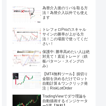
為替介入後のリバを取る方
法！為替介入以外でも使え
ます
トレフォロProのスキャル
サインの勝率が上がる方
法！この場面で使ってくだ
さい！
保護中: 勝率高めたい人は絶
対見て！直近トレード（鉄
板パターン・スイングの
み）
【MT4無料ツール】損切り
金額を決めるだけでロット
自動計算＆ワンクリック発
注｜RiskLotOrder
TradingViewでダウ理論を
自動描画するインジケータ
ー5選【無料】