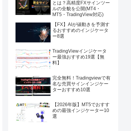
とは？高精度FXサインツー
ルの全貌を公開(MT4・
MT5・TradingView対応)
【FX】AIが値動きを予測す
るおすすめのインジケータ
ー8選
TradingViewインジケータ
ー最強おすすめ19選【無
料】
完全無料！Tradingviewで有
名な売買サインインジケー
ターおすすめ10選
【2026年版】MT5でおすす
めの最強インジケーター10
選