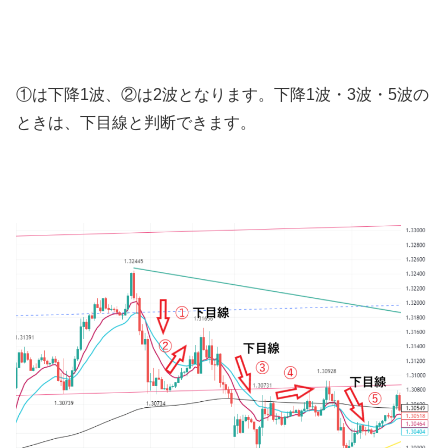
①は下降
1
波、②は
2
波となります。下降
1
波・
3
波・
5
波の
ときは、下目線と判断できます。