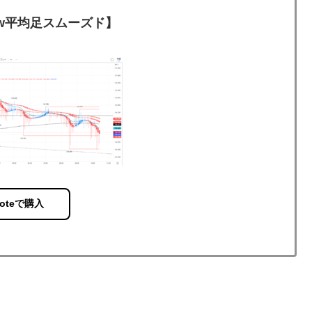
View平均足スムーズド】
oteで購入