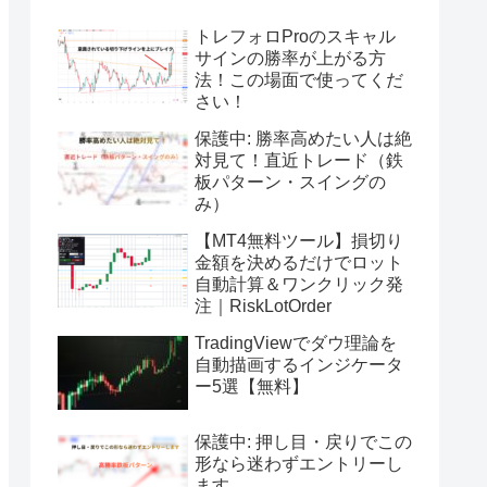
トレフォロProのスキャル
サインの勝率が上がる方
法！この場面で使ってくだ
さい！
保護中: 勝率高めたい人は絶
対見て！直近トレード（鉄
板パターン・スイングの
み）
【MT4無料ツール】損切り
金額を決めるだけでロット
自動計算＆ワンクリック発
注｜RiskLotOrder
TradingViewでダウ理論を
自動描画するインジケータ
ー5選【無料】
保護中: 押し目・戻りでこの
形なら迷わずエントリーし
ます