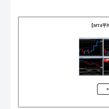
【MT4
n