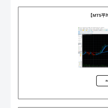
【MT5
n