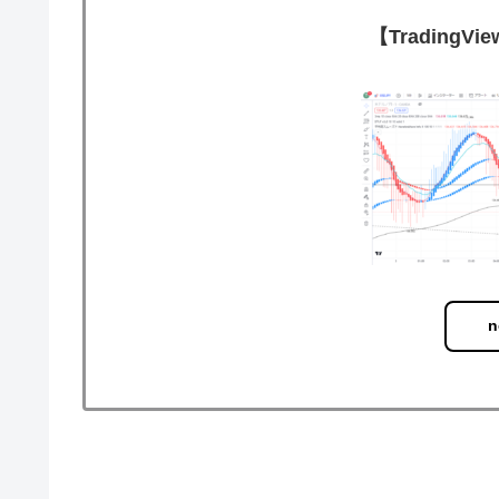
【Trading
n