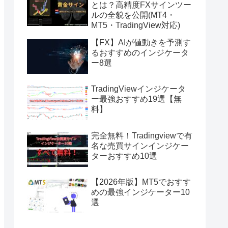
とは？高精度FXサインツー
ルの全貌を公開(MT4・
MT5・TradingView対応)
【FX】AIが値動きを予測す
るおすすめのインジケータ
ー8選
TradingViewインジケータ
ー最強おすすめ19選【無
料】
完全無料！Tradingviewで有
名な売買サインインジケー
ターおすすめ10選
【2026年版】MT5でおすす
めの最強インジケーター10
選